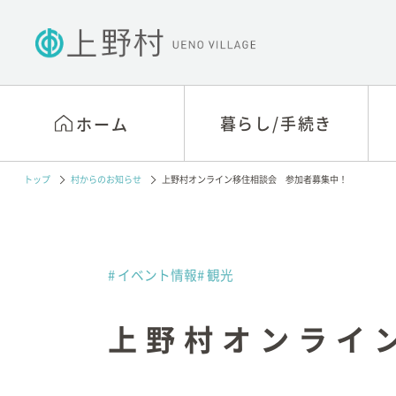
暮らし/手続き
暮らし/手続き
ホーム
ホーム
トップ
村からのお知らせ
上野村オンライン移住相談会 参加者募集中！
戸籍・住民票・印鑑等
村役場窓口相談
の手続き
アクセス
国民年金
村の概要
# イベント情報
# 観光
税関係
村長あいさつ
上野村オンライ
医療保険制度
行政視察
介護保険
村政情報