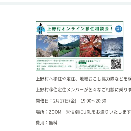
安心・安全
ガイドブック
毎週のごみ収集につい
て
生活・交通
暮らしに関わる相談
採用情報
各種証明・申請書の様
式
上野村へ移住や定住、地域おこし協力隊などを
上野村防災マップ
上野村移住定住メンバーが色々なご相談に乗り
マイナンバー
開催日：2月17日(金) 19:00～20:30
村からの振込の確認方
場所：ZOOM ※個別にURLをお送りいたしま
法
費用：無料
オープンデータとは