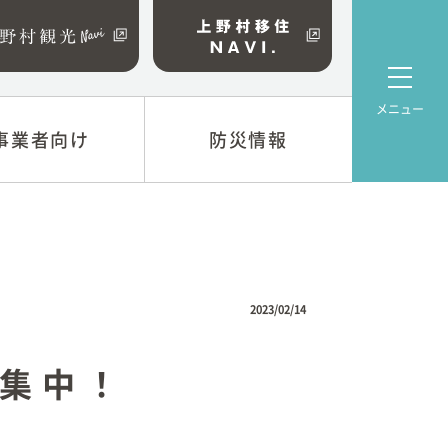
メニュー
事業者向け
事業者向け
防災情報
防災情報
係
上野村防災マップ
について
資金
2023/02/14
業
集中！