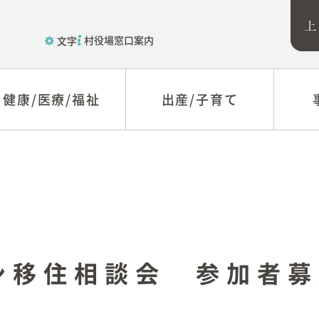
村役場窓口案内
文字
健康/医療/福祉
健康/医療/福祉
出産/子育て
出産/子育て
福祉
子育て
税関
医療
教育
入札
健康
制度
新型コロナウィルス感
農林
ン移住相談会 参加者募
染症に関する情報