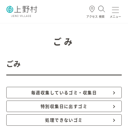
アクセス
検索
メニュー
よく使われる
ごみ
ごみ
ごみ・資源
住民票・戸籍
妊娠・出産
高齢・介護
ホーム
毎週収集しているゴミ・収集日
暮らし/手続き
特別収集日に出すゴミ
処理できないゴミ
健康/医療/福祉