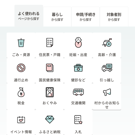
出産/子育て
よく使われる
暮らし
申請/手続き
対象者別
ページから探す
から探す
から探す
から探す
事業者向け
防災情報
ごみ・資源
住民票・戸籍
妊娠・出産
高齢・介護
村役場窓口案内
通行止め
国民健康保険
健診など
引っ越し
税金
おくやみ
交通機関
村からのお知ら
せ
文字
サイトマップ
リンク集
プライバシーポリシー
イベント情報
ふるさと納税
入札