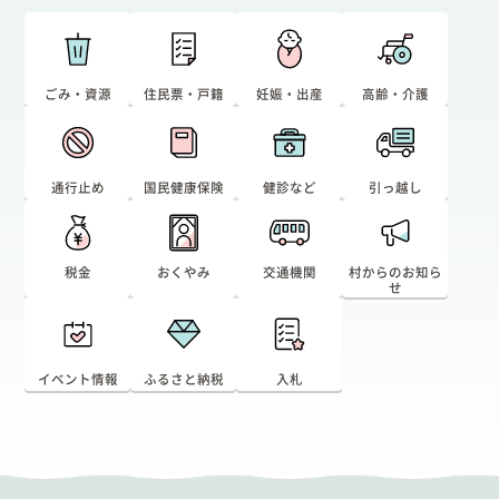
出産/子育て
ごみ・資源
住民票・戸籍
妊娠・出産
高齢・介護
事業者向け
防災情報
通行止め
国民健康保険
健診など
引っ越し
村役場窓口案内
税金
おくやみ
交通機関
村からのお知ら
せ
イベント情報
ふるさと納税
入札
文字
サイトマップ
リンク集
プライバシーポリシー