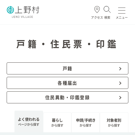
アクセス
検索
メニュー
よく使われる
戸籍・住民票・印鑑
戸籍
ごみ・資源
住民票・戸籍
妊娠・出産
高齢・介護
各種届出
ホーム
住民異動・印鑑登録
暮らし/手続き
よく使われる
暮らし
申請/手続き
対象者別
ページから探す
から探す
から探す
から探す
健康/医療/福祉