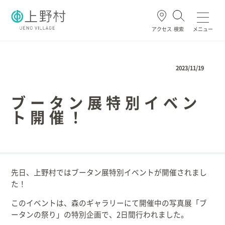
アクセス
検索
メニュー
よく使われる
2023/11/19
ブータン展特別イベン
ト開催！
ごみ・資源
住民票・戸籍
妊娠・出産
高齢・介護
ホーム
先日、上野村ではブータン展特別イベントが開催されまし
た！
暮らし/手続き
このイベントは、森のギャラリーにて開催中の写真展「ブ
健康/医療/福祉
ータンの祭り」の特別企画で、2日間行われました。