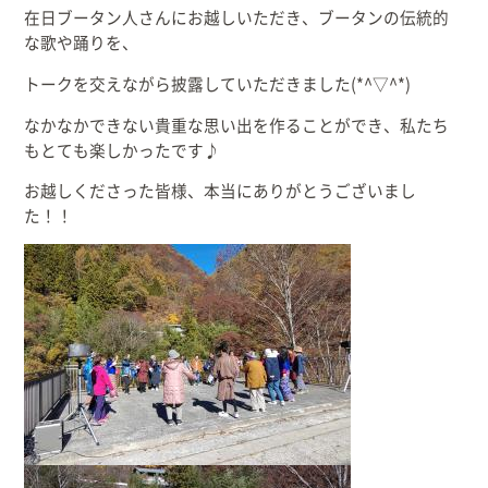
在日ブータン人さんにお越しいただき、ブータンの伝統的
出産/子育て
な歌や踊りを、
トークを交えながら披露していただきました(*^▽^*)
事業者向け
なかなかできない貴重な思い出を作ることができ、私たち
もとても楽しかったです♪
防災情報
お越しくださった皆様、本当にありがとうございまし
た！！
村役場窓口案内
文字
サイトマップ
リンク集
プライバシーポリシー