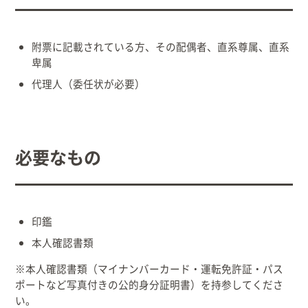
出産/子育て
附票に記載されている方、その配偶者、直系尊属、直系
事業者向け
卑属
代理人（委任状が必要）
防災情報
村役場窓口案内
必要なもの
印鑑
本人確認書類
※本人確認書類（マイナンバーカード・運転免許証・パス
ポートなど写真付きの公的身分証明書）を持参してくださ
い。
文字
サイトマップ
リンク集
プライバシーポリシー