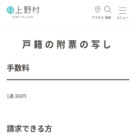
アクセス
検索
メニュー
よく使われる
戸籍の附票の写し
手数料
ごみ・資源
住民票・戸籍
妊娠・出産
高齢・介護
ホーム
1通 300円
暮らし/手続き
請求できる方
健康/医療/福祉