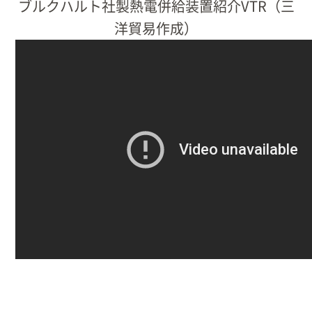
ブルクハルト社製熱電併給装置紹介VTR（三
洋貿易作成）