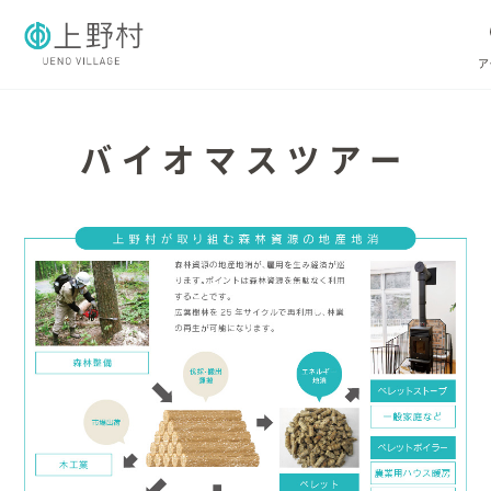
ア
よく使われる
バイオマスツアー
ごみ・資源
住民票・戸籍
妊娠・出産
高齢・介護
ホーム
暮らし/手続き
健康/医療/福祉