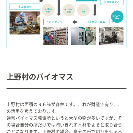
出産/子育て
事業者向け
防災情報
村役場窓口案内
上野村のバイオマス
上野村は面積の９６％が森林です。これが財産で有り、こ
の活用を考えております。
通常バイオマス発電所というと大型の物が多いですが、そ
の場合自分の所だけでは賄いきれず木材をよそと取り合う
文字
サイトマップ
リンク集
プライバシーポリシー
ことになります。上野村の場合、自分の所で切り出せる木